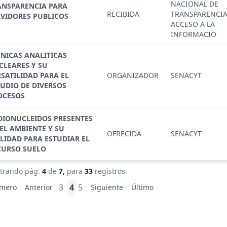
NACIONAL DE
ANSPARENCIA PARA
RECIBIDA
TRANSPARENCIA
RVIDORES PUBLICOS
ACCESO A LA
INFORMACIO
CNICAS ANALITICAS
CLEARES Y SU
SATILIDAD PARA EL
ORGANIZADOR
SENACYT
TUDIO DE DIVERSOS
OCESOS
DIONUCLEIDOS PRESENTES
EL AMBIENTE Y SU
OFRECIDA
SENACYT
ILIDAD PARA ESTUDIAR EL
CURSO SUELO
trando pág.
4
de
7,
para
33
registros.
3
4
5
imero
Anterior
Siguiente
Último