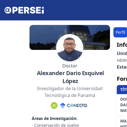
Perfil
Inf
Uni
HIDR
Doctor
Est
Alexander Dario Esquivel
For
López
Investigador de la Universidad
TÍ
Tecnológica de Panamá
DO
DA
MA
Áreas de Investigación:
MA
- Conservación de suelos
HI