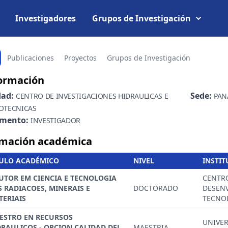
Investigadores
Grupos de Investigación
Publicaciones
Proyectos
Grupos de Investigación
ormación
dad:
Sede:
CENTRO DE INVESTIGACIONES HIDRAULICAS E
PAN
OTECNICAS
amento:
INVESTIGADOR
mación académica
TULO ACADÉMICO
NIVEL
INSTI
UTOR EM CIENCIA E TECNOLOGIA
CENTR
S RADIACOES, MINERAIS E
DOCTORADO
DESEN
TERIAIS
TECNO
ESTRO EN RECURSOS
UNIVER
DRAULICOS - OPCION CALIDAD DEL
MAESTRIA