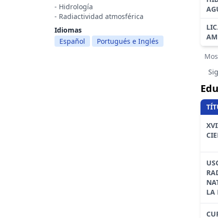
- Hidrología
AG
- Radiactividad atmosférica
LIC
Idiomas
AM
Español
Portugués e Inglés
Mos
Si
Edu
TÍ
XV
CI
USO
RA
NA
LA
CUR