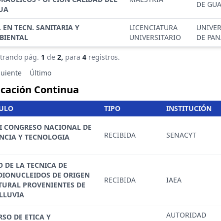
DE GU
UA
. EN TECN. SANITARIA Y
LICENCIATURA
UNIVE
BIENTAL
UNIVERSITARIO
DE PA
trando pág.
1
de
2,
para
4
registros.
guiente
Último
cación Continua
TULO
TIPO
INSTITUCIÓN
II CONGRESO NACIONAL DE
RECIBIDA
SENACYT
ENCIA Y TECNOLOGIA
 DE LA TECNICA DE
DIONUCLEIDOS DE ORIGEN
RECIBIDA
IAEA
TURAL PROVENIENTES DE
 LLUVIA
AUTORIDAD
SO DE ETICA Y