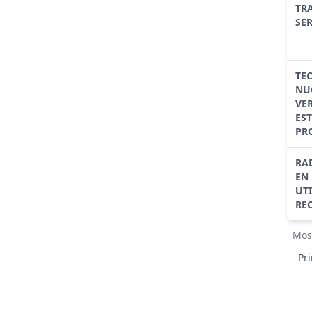
TR
SE
TE
NU
VER
ES
PR
RA
EN 
UT
RE
Mos
Pr