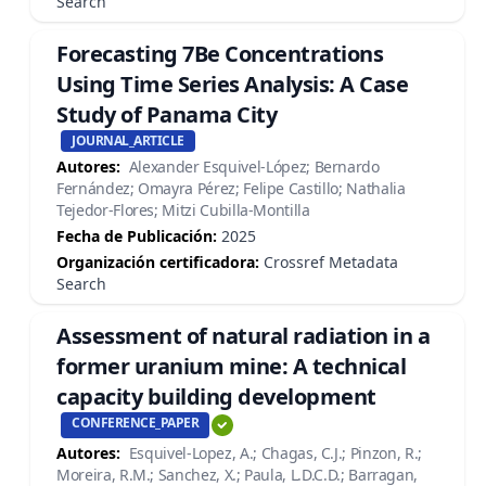
Search
Forecasting 7Be Concentrations
Using Time Series Analysis: A Case
Study of Panama City
JOURNAL_ARTICLE
Autores:
Alexander Esquivel-López; Bernardo
Fernández; Omayra Pérez; Felipe Castillo; Nathalia
Tejedor-Flores; Mitzi Cubilla-Montilla
Fecha de Publicación:
2025
Organización certificadora:
Crossref Metadata
Search
Assessment of natural radiation in a
former uranium mine: A technical
capacity building development
CONFERENCE_PAPER
Autores:
Esquivel-Lopez, A.; Chagas, C.J.; Pinzon, R.;
Moreira, R.M.; Sanchez, X.; Paula, L.D.C.D.; Barragan,