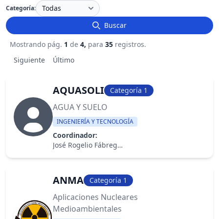
Categoría:
Buscar
Mostrando pág.
1
de
4,
para
35
registros.
Siguiente
Último
AQUASOLI
Categoría 1
AGUA Y SUELO
INGENIERÍA Y TECNOLOGÍA
Coordinador:
José Rogelio Fábrega Duque
ANMA
Categoría 1
Aplicaciones Nucleares
Medioambientales