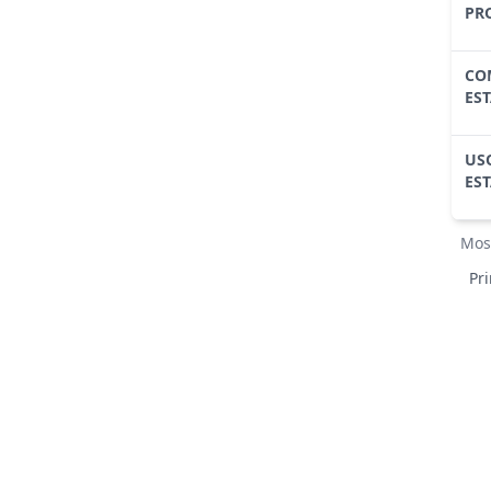
PR
CO
ES
US
ES
Mos
Pr