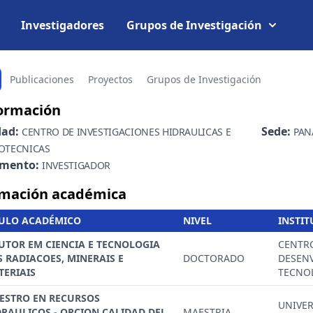
Investigadores
Grupos de Investigación
Publicaciones
Proyectos
Grupos de Investigación
ormación
dad:
Sede:
CENTRO DE INVESTIGACIONES HIDRAULICAS E
PAN
OTECNICAS
amento:
INVESTIGADOR
mación académica
TULO ACADÉMICO
NIVEL
INSTI
UTOR EM CIENCIA E TECNOLOGIA
CENTR
S RADIACOES, MINERAIS E
DOCTORADO
DESEN
TERIAIS
TECNO
ESTRO EN RECURSOS
UNIVER
DRAULICOS - OPCION CALIDAD DEL
MAESTRIA