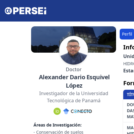
Perfil
Inf
Uni
HIDR
Doctor
Est
Alexander Dario Esquivel
For
López
Investigador de la Universidad
TÍ
Tecnológica de Panamá
DO
DA
MA
Áreas de Investigación:
MA
- Conservación de suelos
HI