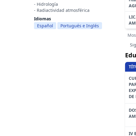
- Hidrología
AG
- Radiactividad atmosférica
LIC
Idiomas
AM
Español
Portugués e Inglés
Mos
Si
Edu
TÍ
CU
PA
EXP
DE
DO
AM
IV 