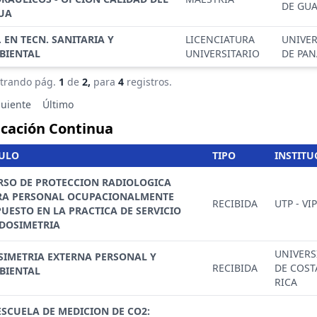
DE GU
UA
. EN TECN. SANITARIA Y
LICENCIATURA
UNIVE
BIENTAL
UNIVERSITARIO
DE PA
trando pág.
1
de
2,
para
4
registros.
guiente
Último
cación Continua
TULO
TIPO
INSTITU
RSO DE PROTECCION RADIOLOGICA
RA PERSONAL OCUPACIONALMENTE
RECIBIDA
UTP - VI
UESTO EN LA PRACTICA DE SERVICIO
 DOSIMETRIA
UNIVERS
SIMETRIA EXTERNA PERSONAL Y
RECIBIDA
DE COST
BIENTAL
RICA
ESCUELA DE MEDICION DE CO2: