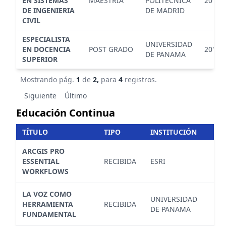
EN SISTEMAS
MAESTRIA
POLITECNICA
2016
DE INGENIERIA
DE MADRID
CIVIL
ESPECIALISTA
UNIVERSIDAD
EN DOCENCIA
POST GRADO
2016
DE PANAMA
SUPERIOR
Mostrando pág.
1
de
2,
para
4
registros.
Siguiente
Último
Educación Continua
TÍTULO
TIPO
INSTITUCIÓN
M
ARCGIS PRO
ESSENTIAL
RECIBIDA
ESRI
C
WORKFLOWS
LA VOZ COMO
UNIVERSIDAD
S
HERRAMIENTA
RECIBIDA
DE PANAMA
T
FUNDAMENTAL