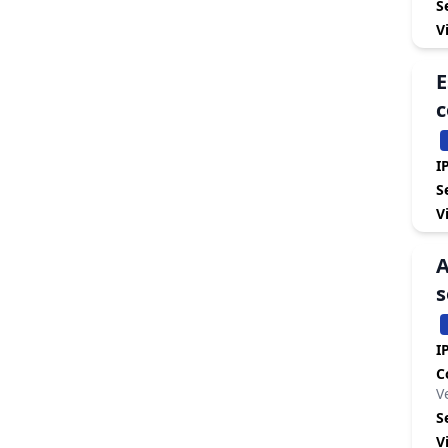
S
V
E
c
IP
S
V
A
s
IP
C
V
S
V