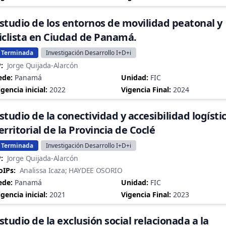
studio de los entornos de movilidad peatonal y
iclista en Ciudad de Panamá.
Terminada
Investigación Desarrollo I+D+i
:
Jorge Quijada-Alarcón
ede:
Panamá
Unidad:
FIC
igencia inicial:
2022
Vigencia Final:
2024
studio de la conectividad y accesibilidad logísti
erritorial de la Provincia de Coclé
Terminada
Investigación Desarrollo I+D+i
:
Jorge Quijada-Alarcón
oIPs:
Analissa Icaza; HAYDEE OSORIO
ede:
Panamá
Unidad:
FIC
igencia inicial:
2021
Vigencia Final:
2023
studio de la exclusión social relacionada a la