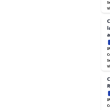
S
V
C
l
a
IP
C
S
V
C
R
IP
C