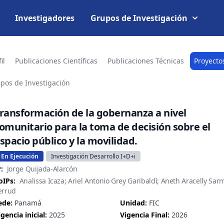
Investigadores
Grupos de Investigación
il
Publicaciones Científicas
Publicaciones Técnicas
Proyecto
pos de Investigación
ransformación de la gobernanza a nivel
omunitario para la toma de decisión sobre el
spacio público y la movilidad.
En Ejecución
Investigación Desarrollo I+D+i
:
Jorge Quijada-Alarcón
oIPs:
Analissa Icaza; Ariel Antonio Grey Garibaldì; Aneth Aracelly Sar
errud
ede:
Panamá
Unidad:
FIC
igencia inicial:
2025
Vigencia Final:
2026