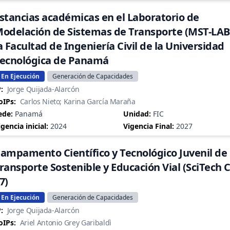
stancias académicas en el Laboratorio de
odelación de Sistemas de Transporte (MST-LAB
a Facultad de Ingeniería Civil de la Universidad
ecnológica de Panamá
En Ejecución
Generación de Capacidades
:
Jorge Quijada-Alarcón
oIPs:
Carlos Nieto; Karina García Maraña
ede:
Panamá
Unidad:
FIC
igencia inicial:
2024
Vigencia Final:
2027
ampamento Científico y Tecnológico Juvenil de
ransporte Sostenible y Educación Vial (SciTech
7)
En Ejecución
Generación de Capacidades
:
Jorge Quijada-Alarcón
oIPs:
Ariel Antonio Grey Garibaldì