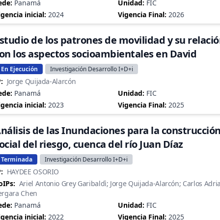
ede:
Panamá
Unidad:
FIC
igencia inicial:
2024
Vigencia Final:
2026
studio de los patrones de movilidad y su relaci
on los aspectos socioambientales en David
En Ejecución
Investigación Desarrollo I+D+i
:
Jorge Quijada-Alarcón
ede:
Panamá
Unidad:
FIC
igencia inicial:
2023
Vigencia Final:
2025
nálisis de las Inundaciones para la construcció
ocial del riesgo, cuenca del río Juan Díaz
Terminada
Investigación Desarrollo I+D+i
:
HAYDEE OSORIO
oIPs:
Ariel Antonio Grey Garibaldì; Jorge Quijada-Alarcón; Carlos Adri
ergara Chen
ede:
Panamá
Unidad:
FIC
igencia inicial:
2022
Vigencia Final:
2025