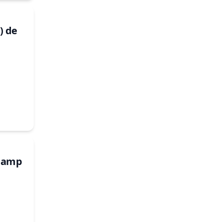
) de
 Camp