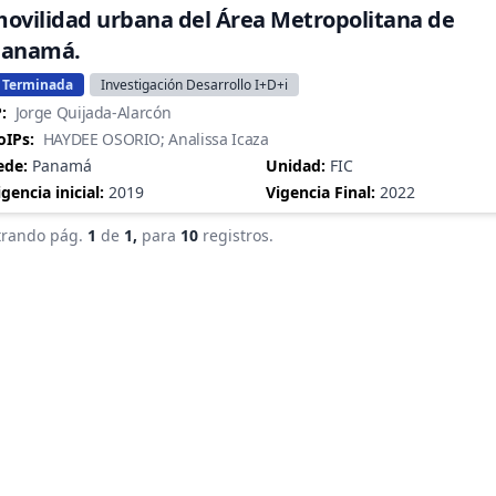
ovilidad urbana del Área Metropolitana de
Panamá.
Terminada
Investigación Desarrollo I+D+i
:
Jorge Quijada-Alarcón
oIPs:
HAYDEE OSORIO; Analissa Icaza
ede:
Panamá
Unidad:
FIC
igencia inicial:
2019
Vigencia Final:
2022
rando pág.
1
de
1,
para
10
registros.