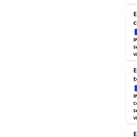
E
c
IP
S
V
E
t
IP
C
S
V
E