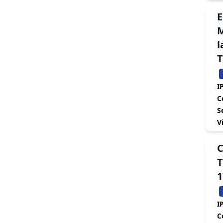
E
M
l
T
IP
C
S
V
C
T
1
IP
C