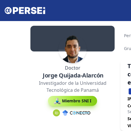
Perf
Gru
T
Doctor
c
Jorge Quijada-Alarcón
e
Investigador de la Universidad
Tecnológica de Panamá
IP
Miembro SNI I
C
S
S
V