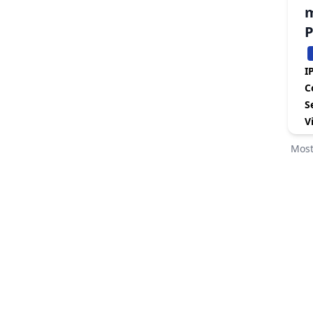
m
IP
C
S
V
Most