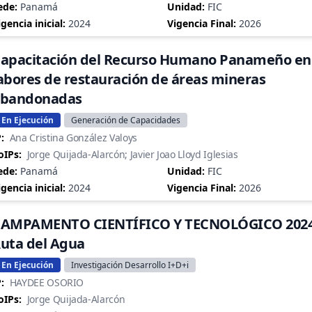
ede:
Panamá
Unidad:
FIC
igencia inicial:
2024
Vigencia Final:
2026
apacitación del Recurso Humano Panameño en
abores de restauración de áreas mineras
bandonadas
En Ejecución
Generación de Capacidades
:
Ana Cristina González Valoys
oIPs:
Jorge Quijada-Alarcón; Javier Joao Lloyd Iglesias
ede:
Panamá
Unidad:
FIC
igencia inicial:
2024
Vigencia Final:
2026
AMPAMENTO CIENTÍFICO Y TECNOLÓGICO 2024
uta del Agua
En Ejecución
Investigación Desarrollo I+D+i
:
HAYDEE OSORIO
oIPs:
Jorge Quijada-Alarcón