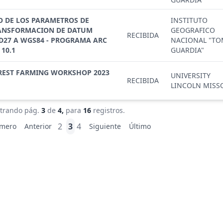
O DE LOS PARAMETROS DE
INSTITUTO
ANSFORMACION DE DATUM
GEOGRAFICO
RECIBIDA
D27 A WGS84 - PROGRAMA ARC
NACIONAL "T
 10.1
GUARDIA"
REST FARMING WORKSHOP 2023
UNIVERSITY
RECIBIDA
LINCOLN MISS
trando pág.
3
de
4,
para
16
registros.
2
3
4
imero
Anterior
Siguiente
Último