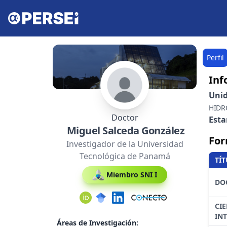
Perfil
Inf
Uni
HIDR
Doctor
Est
Miguel Salceda González
For
Investigador de la Universidad
Tecnológica de Panamá
TÍ
Miembro SNI I
DO
CI
IN
Áreas de Investigación: