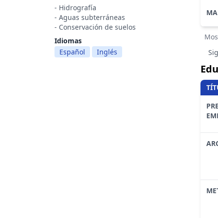
- Hidrografía
MA
- Aguas subterráneas
- Conservación de suelos
Mos
Idiomas
Español
Inglés
Si
Edu
TÍ
PR
EM
ARC
ME