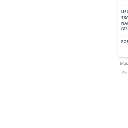
US
TR
NA
GIS
FO
Mos
Pr