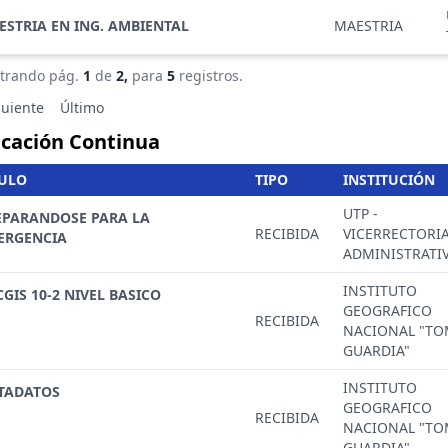
ESTRIA EN ING. AMBIENTAL
MAESTRIA
trando pág.
1
de
2,
para
5
registros.
guiente
Último
cación Continua
TULO
TIPO
INSTITUCIÓN
UTP -
EPARANDOSE PARA LA
RECIBIDA
VICERRECTORI
ERGENCIA
ADMINISTRATI
INSTITUTO
GIS 10-2 NIVEL BASICO
GEOGRAFICO
RECIBIDA
NACIONAL "T
GUARDIA"
INSTITUTO
TADATOS
GEOGRAFICO
RECIBIDA
NACIONAL "T
GUARDIA"