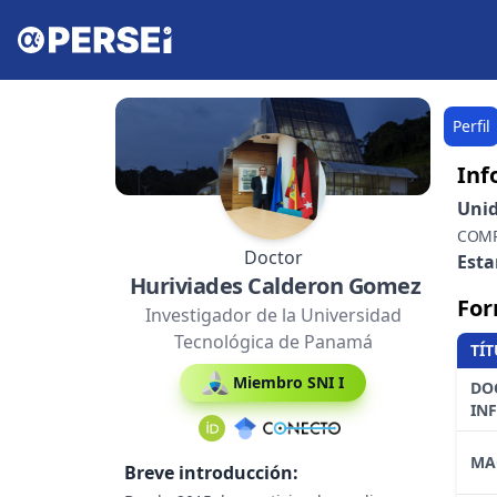
Perfil
Inf
Uni
COMP
Doctor
Est
Huriviades Calderon Gomez
For
Investigador de la Universidad
Tecnológica de Panamá
TÍ
Miembro SNI I
DO
IN
MA
Breve introducción: