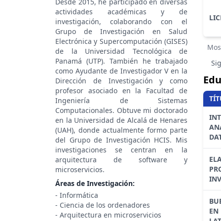
Desde 2015, he participado en diversas
actividades académicas y de
LI
investigación, colaborando con el
Grupo de Investigación en Salud
Electrónica y Supercomputación (GISES)
Mos
de la Universidad Tecnológica de
Panamá (UTP). También he trabajado
Si
como Ayudante de Investigador V en la
Edu
Dirección de Investigación y como
profesor asociado en la Facultad de
TÍ
Ingeniería de Sistemas
Computacionales. Obtuve mi doctorado
IN
en la Universidad de Alcalá de Henares
ANA
(UAH), donde actualmente formo parte
DA
del Grupo de Investigación HCIS. Mis
investigaciones se centran en la
EL
arquitectura de software y
PR
microservicios.
IN
Áreas de Investigación:
- Informática
BU
- Ciencia de los ordenadores
EN 
- Arquitectura en microservicios
LA