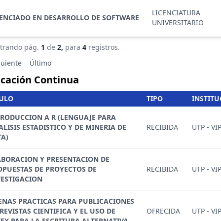
LICENCIATURA
CENCIADO EN DESARROLLO DE SOFTWARE
UNIVERSITARIO
trando pág.
1
de
2,
para
4
registros.
guiente
Último
cación Continua
TULO
TIPO
INSTITU
TRODUCCION A R (LENGUAJE PARA
LISIS ESTADISTICO Y DE MINERIA DE
RECIBIDA
UTP - VI
TA)
ABORACION Y PRESENTACION DE
OPUESTAS DE PROYECTOS DE
RECIBIDA
UTP - VI
VESTIGACION
ENAS PRACTICAS PARA PUBLICACIONES
REVISTAS CIENTIFICA Y EL USO DE
OFRECIDA
UTP - VI
TEX PARA LA ESCRITURA ALTERNATIVA