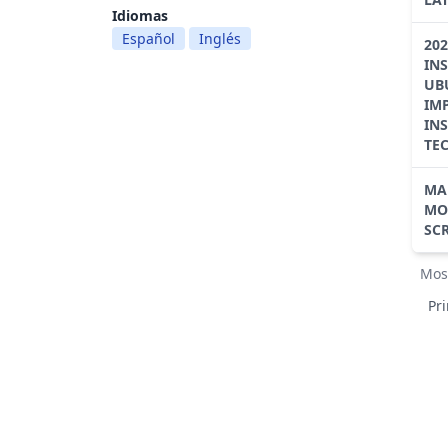
Idiomas
Español
Inglés
20
IN
UB
IM
IN
TE
MA
MO
SC
Mos
Pr