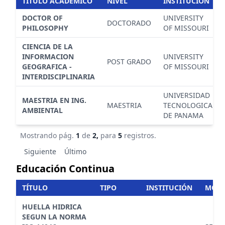
TÍTULO ACADÉMICO
NIVEL
INSTITUCIÓN
DOCTOR OF
UNIVERSITY
DOCTORADO
PHILOSOPHY
OF MISSOURI
CIENCIA DE LA
INFORMACION
UNIVERSITY
POST GRADO
GEOGRAFICA -
OF MISSOURI
INTERDISCIPLINARIA
UNIVERSIDAD
MAESTRIA EN ING.
MAESTRIA
TECNOLOGICA
AMBIENTAL
DE PANAMA
Mostrando pág.
1
de
2,
para
5
registros.
Siguiente
Último
Educación Continua
TÍTULO
TIPO
INSTITUCIÓN
MODA
HUELLA HIDRICA
SEGUN LA NORMA