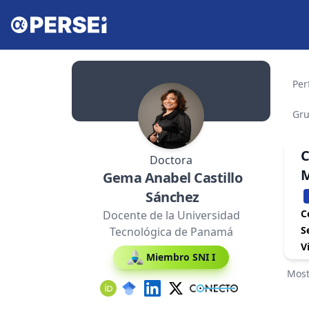
Perf
Gru
C
Doctora
M
Gema Anabel Castillo
Sánchez
C
Docente de la Universidad
S
Tecnológica de Panamá
V
Miembro SNI I
Most