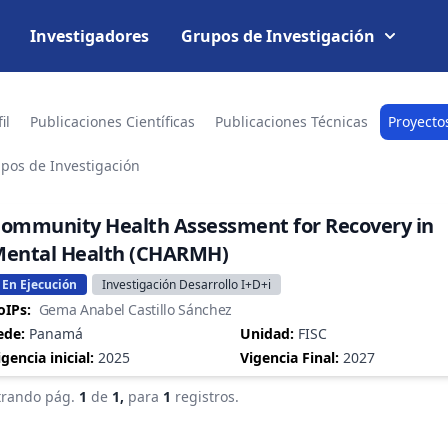
Investigadores
Grupos de Investigación
il
Publicaciones Científicas
Publicaciones Técnicas
Proyecto
pos de Investigación
ommunity Health Assessment for Recovery in
ental Health (CHARMH)
En Ejecución
Investigación Desarrollo I+D+i
oIPs:
Gema Anabel Castillo Sánchez
ede:
Panamá
Unidad:
FISC
igencia inicial:
2025
Vigencia Final:
2027
rando pág.
1
de
1,
para
1
registros.