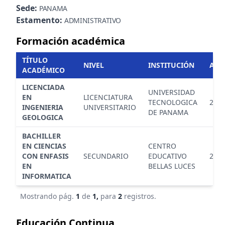
Sede:
PANAMA
Estamento:
ADMINISTRATIVO
Formación académica
TÍTULO
NIVEL
INSTITUCIÓN
AÑ
ACADÉMICO
LICENCIADA
UNIVERSIDAD
EN
LICENCIATURA
TECNOLOGICA
202
INGENIERIA
UNIVERSITARIO
DE PANAMA
GEOLOGICA
BACHILLER
EN CIENCIAS
CENTRO
CON ENFASIS
SECUNDARIO
EDUCATIVO
201
EN
BELLAS LUCES
INFORMATICA
Mostrando pág.
1
de
1,
para
2
registros.
Educación Continua