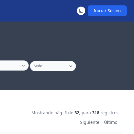
Iniciar Sesión
Mostrando pág.
1
de
32,
para
318
registros.
Siguiente
Último